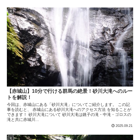
滝
【赤城山】10分で行ける群馬の絶景！砂川大滝へのルー
トを解説！
今回は、赤城山にある「砂川大滝」についてご紹介します。 この記
事を読むと、 赤城山にある砂川大滝へのアクセス方法 を知ることが
できます！ 砂川大滝について 砂川大滝は銚子の滝・中滝・ゴロスの
滝と共に赤城川...
2025.09.21
滝