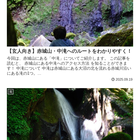
【玄人向き】赤城山・中滝へのルートをわかりやすく！
今回は、赤城山にある「中滝」についてご紹介します。 この記事を
読むと、 赤城山にある中滝へのアクセス方法 を知ることができま
す！ 中滝について 中滝は赤城山にある大沼の北を流れる赤城川沿い
にある滝の1つ。...
2025.09.19
滝