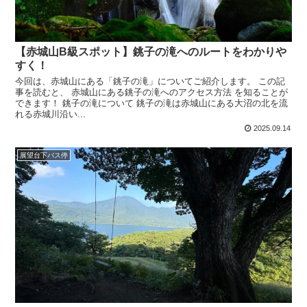
【赤城山B級スポット】銚子の滝へのルートをわかりや
すく！
今回は、赤城山にある「銚子の滝」についてご紹介します。 この記
事を読むと、 赤城山にある銚子の滝へのアクセス方法 を知ることが
できます！ 銚子の滝について 銚子の滝は赤城山にある大沼の北を流
れる赤城川沿い...
2025.09.14
展望台下バス停