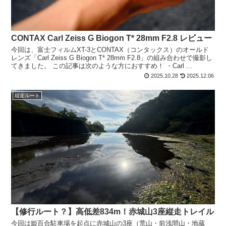
CONTAX Carl Zeiss G Biogon T* 28mm F2.8 レビュー
今回は、富士フィルムXT-3とCONTAX（コンタックス）のオールド
レンズ「Carl Zeiss G Biogon T* 28mm F2.8」の組み合わせで撮影し
てきました。 この記事は次のような方におすすめ！ ・Carl ...
2025.10.28
2025.12.06
縦走ルート
【修行ルート？】高低差834m！赤城山3座縦走トレイル
今回は姫百合駐車場を起点に赤城山の3座（荒山・前浅間山・地蔵