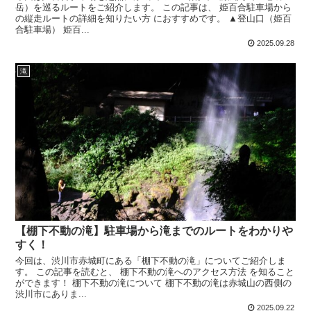
岳）を巡るルートをご紹介します。 この記事は、 姫百合駐車場から
の縦走ルートの詳細を知りたい方 におすすめです。 ▲登山口（姫百
合駐車場） 姫百...
2025.09.28
滝
【棚下不動の滝】駐車場から滝までのルートをわかりや
すく！
今回は、渋川市赤城町にある「棚下不動の滝」についてご紹介しま
す。 この記事を読むと、 棚下不動の滝へのアクセス方法 を知ること
ができます！ 棚下不動の滝について 棚下不動の滝は赤城山の西側の
渋川市にありま...
2025.09.22