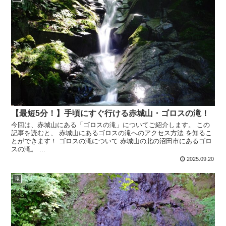
【最短5分！】手頃にすぐ行ける赤城山・ゴロスの滝！
今回は、赤城山にある「ゴロスの滝」についてご紹介します。 この
記事を読むと、 赤城山にあるゴロスの滝へのアクセス方法 を知るこ
とができます！ ゴロスの滝について 赤城山の北の沼田市にあるゴロ
スの滝。 ...
2025.09.20
滝