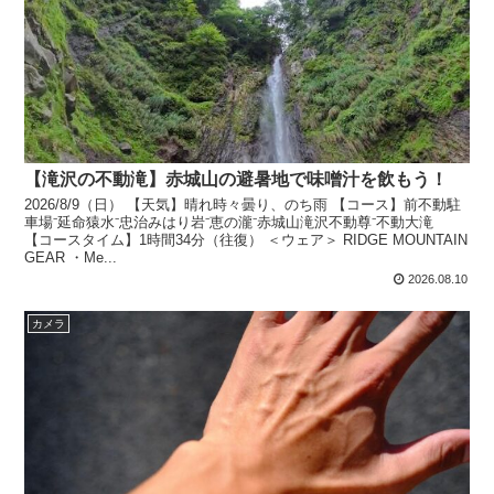
【滝沢の不動滝】赤城山の避暑地で味噌汁を飲もう！
2026/8/9（日） 【天気】晴れ時々曇り、のち雨 【コース】前不動駐
車場⁻延命猿水⁻忠治みはり岩⁻恵の瀧⁻赤城山滝沢不動尊⁻不動大滝
【コースタイム】1時間34分（往復） ＜ウェア＞ RIDGE MOUNTAIN
GEAR ・Me...
2026.08.10
カメラ