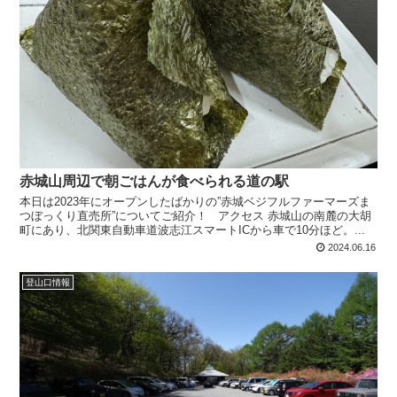
赤城山周辺で朝ごはんが食べられる道の駅
本日は2023年にオープンしたばかりの”赤城ベジフルファーマーズま
つぼっくり直売所”についてご紹介！ アクセス 赤城山の南麓の大胡
町にあり、北関東自動車道波志江スマートICから車で10分ほど。...
2024.06.16
登山口情報