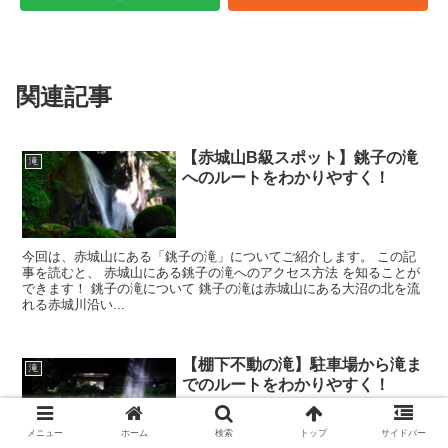
関連記事
【赤城山B級スポット】銚子の滝
滝
へのルートをわかりやすく！
今回は、赤城山にある「銚子の滝」についてご紹介します。 この記
事を読むと、 赤城山にある銚子の滝へのアクセス方法 を知ることが
できます！ 銚子の滝について 銚子の滝は赤城山にある大沼の北を流
れる赤城川沿い...
【棚下不動の滝】駐車場から滝ま
滝
でのルートをわかりやすく！
メニュー
ホーム
検索
トップ
サイドバー