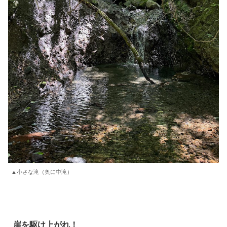
▲小さな滝（奥に中滝）
崖を駆け上がれ！