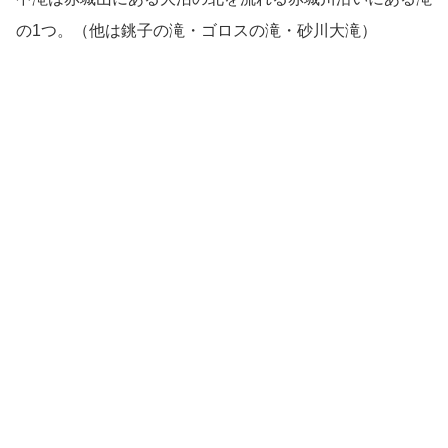
の1つ。（他は銚子の滝・ゴロスの滝・砂川大滝）