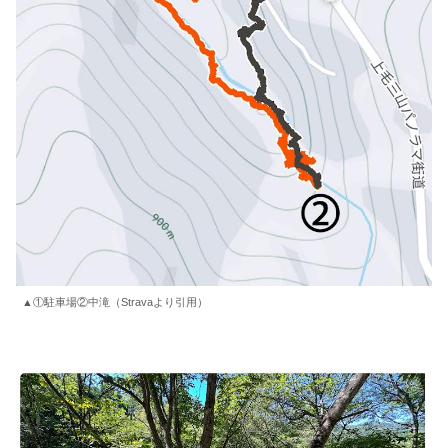
▲①駐車場②中滝（Stravaより引用）