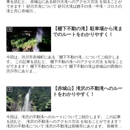
事を読むと、 赤城山にある砂川大滝へのアクセス方法 を知ることが
できます！ 砂川大滝について 砂川大滝は銚子の滝・中滝・ゴロスの
滝と共に赤城川...
【棚下不動の滝】駐車場から滝ま
滝
でのルートをわかりやすく！
今回は、渋川市赤城町にある「棚下不動の滝」についてご紹介しま
す。 この記事を読むと、 棚下不動の滝へのアクセス方法 を知ること
ができます！ 棚下不動の滝について 棚下不動の滝は赤城山の西側の
渋川市にありま...
【赤城山】滝沢の不動滝へのルー
滝
トをわかりやすく！
今回は、滝沢の不動滝へのルートについてご紹介します。 この記事
を読むと、 滝沢の不動滝へのアクセス方法 を知ることができます！
滝沢の不動滝について 滝沢の不動滝は前橋市にあります。 前橋市...