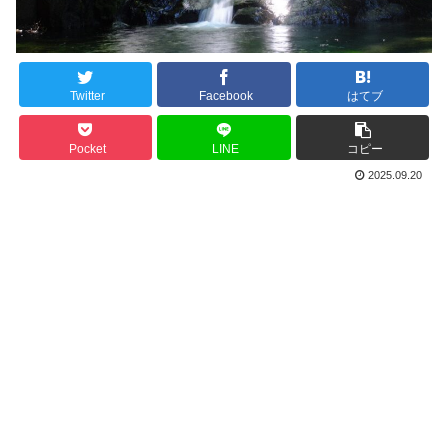
Twitter
Facebook
はてブ
Pocket
LINE
コピー
2025.09.20