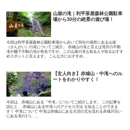
山崖の滝｜利平茶屋森林公園駐車
滝
場から30分の絶景の遊び場！
今回は利平茶屋森林公園駐車場から歩いて30分の場所にある山崖
（さんがい）の滝についてご紹介。 赤城山の滝と言えば滝沢の不動
滝や棚下不動の滝が有名ですが、この山崖の滝も知る人ぞ知るおすす
めスポットと言えます。 こんな方におすすめ...
【玄人向き】赤城山・中滝へのル
滝
ートをわかりやすく！
今回は、赤城山にある「中滝」についてご紹介します。 この記事を
読むと、 赤城山にある中滝へのアクセス方法 を知ることができま
す！ 中滝について 中滝は赤城山にある大沼の北を流れる赤城川沿い
にある滝の1つ。...