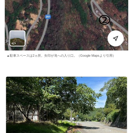
▲駐車スペースは2ヵ所。矢印が滝への入り口。（Google Mapsより引用）