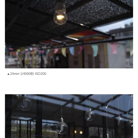
▲24mm 1/4000秒 ISO200