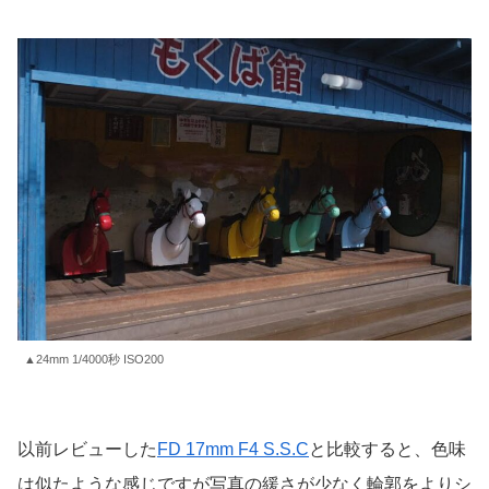
▲24mm 1/4000秒 ISO200
以前レビューした
FD 17mm F4 S.S.C
と比較すると、色味
は似たような感じですが写真の緩さが少なく輪郭をよりシ