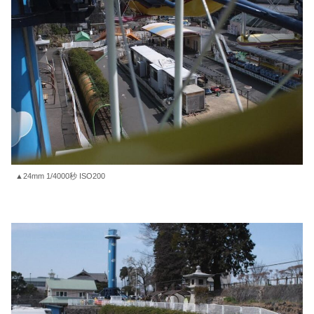
▲24mm 1/4000秒 ISO200