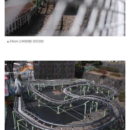
▲24mm 1/4000秒 ISO200