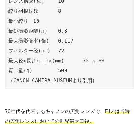
レンズ構成(枚)	10

絞り羽根枚数	8

最小絞り	16

最短撮影距離(m)	0.3

最大撮影倍率(倍)	0.117

フィルター径(mm)	72

最大径x長さ(mm)x(mm)	75 x 68

質　量(g)	500

70年代を代表するキャノンの広角レンズで、
F1.4は当時
の広角レンズにおいての世界最大口径。