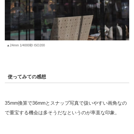
▲24mm 1/4000秒 ISO200
使ってみての感想
35mm換算で36mmとスナップ写真で扱いやすい画角なの
で重宝する機会は多そうだなというのが率直な印象。