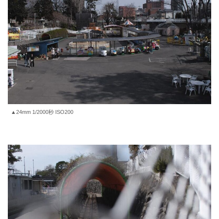
▲24mm 1/2000秒 ISO200