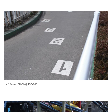
▲24mm 1/2000秒 ISO160