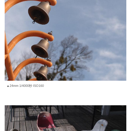
▲24mm 1/4000秒 ISO160