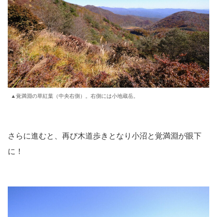
▲覚満淵の草紅葉（中央右側）。右側には小地蔵岳。
さらに進むと、再び木道歩きとなり小沼と覚満淵が眼下
に！