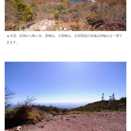
▲大沼。右側から駒ヶ岳、黒檜山、小黒檜山。大沼周辺の赤城山外輪山を一望で
きます。