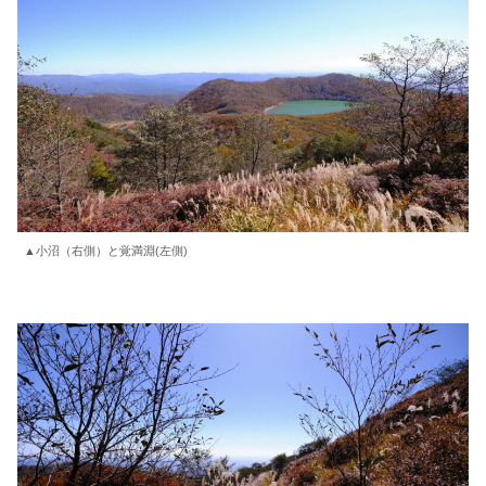
▲小沼（右側）と覚満淵(左側)