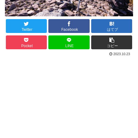
Twitter
Facebook
はてブ
Pocket
LINE
コピー
2023.10.23