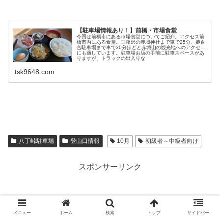
【駐車場情報あり！】前橋・市場食堂
今回は前橋市にある市場食堂についてご紹介。アクセス前
橋市内にある食堂。三夜沢の赤城神社まで車で25分、姫百
合駐車場まで車で30分ほどと赤城山の観光地へのアクセス
にも適しています。駐車場お店の手前に駐車スペースがあ
りますが、トラックの出入りな
tsk9648.com
八丁峠駐車場
登山口情報
10月
初級者～中級者向け
スポンサーリンク
メニュー
ホーム
検索
トップ
サイドバー