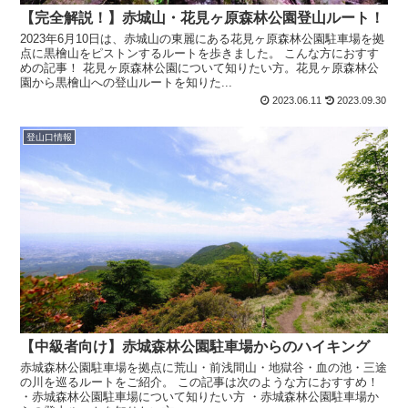
【完全解説！】赤城山・花見ヶ原森林公園登山ルート！
2023年6月10日は、赤城山の東麗にある花見ヶ原森林公園駐車場を拠
点に黒檜山をピストンするルートを歩きました。 こんな方におすす
めの記事！ 花見ヶ原森林公園について知りたい方。花見ヶ原森林公
園から黒檜山への登山ルートを知りた...
2023.06.11
2023.09.30
登山口情報
【中級者向け】赤城森林公園駐車場からのハイキング
赤城森林公園駐車場を拠点に荒山・前浅間山・地獄谷・血の池・三途
の川を巡るルートをご紹介。 この記事は次のような方におすすめ！
・赤城森林公園駐車場について知りたい方 ・赤城森林公園駐車場か