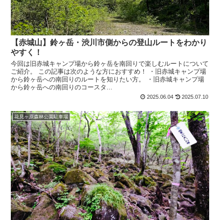
【赤城山】鈴ヶ岳・渋川市側からの登山ルートをわかり
やすく！
今回は旧赤城キャンプ場から鈴ヶ岳を南回りで楽しむルートについて
ご紹介。 この記事は次のような方におすすめ！ ・旧赤城キャンプ場
から鈴ヶ岳への南回りのルートを知りたい方。 ・旧赤城キャンプ場
から鈴ヶ岳への南回りのコースタ...
2025.06.04
2025.07.10
花見ヶ原森林公園駐車場