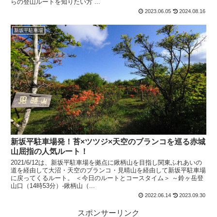
らの登山ルートを知りたい方 ...
2023.06.05
2024.08.16
新坂平駐車場
新坂平駐車場発！苔×ツツジ×天空のブランコを巡る赤城
山屈指の人気ルート！
2021/6/12は、新坂平駐車場を拠点に鍬柄山を目指し関東ふれあいの
道を経由して大沼・天空のブランコ・見晴山を経由して新坂平駐車場
に戻ってくるルート。 ＜今日のルートとコースタイム＞ ～鈴ヶ岳登
山口（14時53分）-鍬柄山（...
2022.06.14
2023.09.30
スポンサーリンク